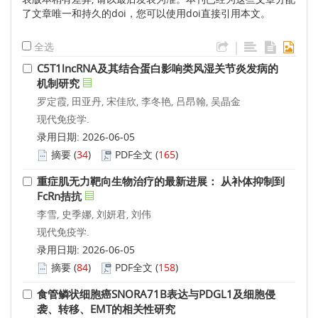
了文章唯一和持久的doi，您可以使用doi直接引用本文。
|
全选
C5T1lncRNA及其结合蛋白影响类风湿关节炎发病的
机制研究
罗定霞, 田亚丹, 宋佳欣, 李冬艳, 吕昂翰, 吴晶金
现代免疫学.
录用日期: 2026-06-05
摘要
(
34
)
PDF全文
(
165
)
重症肌无力靶向生物治疗的最新进展： 从补体抑制到
FcRn拮抗
李雪, 史季娜, 刘妍君, 刘伟
现代免疫学.
录用日期: 2026-06-05
摘要
(
84
)
PDF全文
(
158
)
食管鳞状细胞癌SNORA71B表达与PDGL1及细胞侵
袭、转移、EMT的相关性研究