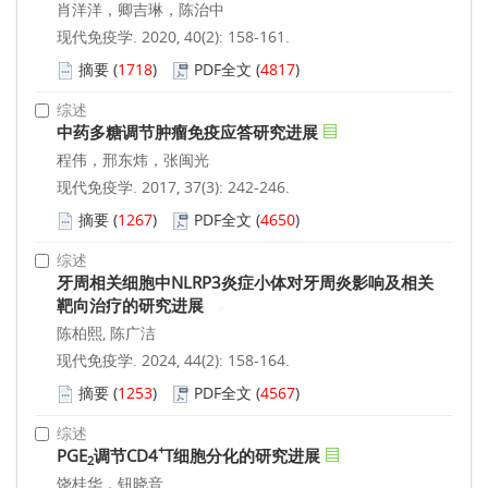
肖洋洋，卿吉琳，陈治中
现代免疫学. 2020, 40(2): 158-161.
摘要
(
1718
)
PDF全文
(
4817
)
综述
中药多糖调节肿瘤免疫应答研究进展
程伟，邢东炜，张闽光
现代免疫学. 2017, 37(3): 242-246.
摘要
(
1267
)
PDF全文
(
4650
)
综述
牙周相关细胞中NLRP3炎症小体对牙周炎影响及相关
靶向治疗的研究进展
陈柏熙, 陈广洁
现代免疫学. 2024, 44(2): 158-164.
摘要
(
1253
)
PDF全文
(
4567
)
综述
+
PGE
调节CD4
T细胞分化的研究进展
2
饶桂华，钮晓音