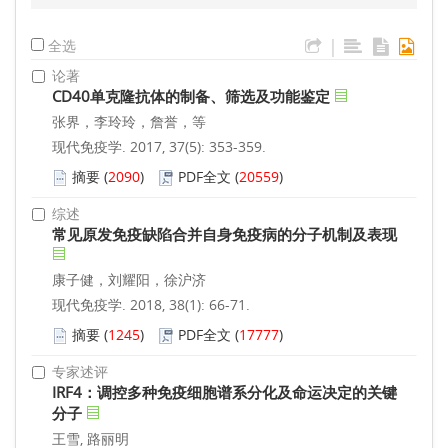
|
全选
论著
CD40单克隆抗体的制备、筛选及功能鉴定
张界，李玲玲，詹誉，等
现代免疫学. 2017, 37(5): 353-359.
摘要
(
2090
)
PDF全文
(
20559
)
综述
常见原发免疫缺陷合并自身免疫病的分子机制及表现
康子健，刘耀阳，徐沪济
现代免疫学. 2018, 38(1): 66-71.
摘要
(
1245
)
PDF全文
(
17777
)
专家述评
IRF4：调控多种免疫细胞谱系分化及命运决定的关键
分子
王雪, 路丽明