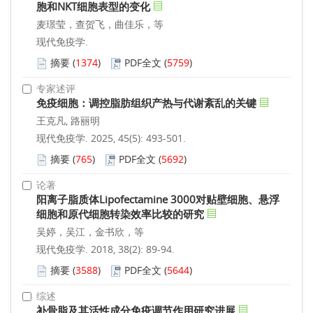
胞和NKT细胞表型的变化
麦璟莹，查贺飞，曲佳乐，等
现代免疫学.
摘要
(
1374
)
PDF全文
(
5759
)
专家述评
免疫细胞：调控脂肪组织产热与代谢紊乱的关键
王克凡, 路丽明
现代免疫学. 2025, 45(5): 493-501.
摘要
(
765
)
PDF全文
(
5692
)
论著
阳离子脂质体Lipofectamine 3000对贴壁细胞、悬浮
细胞和原代细胞转染效率比较的研究
吴婷，吴江，金书欣，等
现代免疫学. 2018, 38(2): 89-94.
摘要
(
3588
)
PDF全文
(
5644
)
综述
补骨脂及其活性成分免疫调节作用研究进展