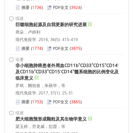
摘要
(
1736
)
PDF全文
(
3924
)
综述
巨噬细胞起源及自我更新的研究进展
席朵，卢婷利
现代免疫学. 2016, 36(5): 415-419.
摘要
(
1774
)
PDF全文
(
3875
)
论著
+
+
+
-
非小细胞肺癌患者外周血CD11b
CD33
CD15
CD14
+
+
-
+
及CD11b
CD33
CD15
CD14
髓系细胞的比例变化及
临床意义
罗斌，阙祖俊，朱丽华，等
现代免疫学. 2017, 37(1): 25-31.
摘要
(
1753
)
PDF全文
(
3865
)
综述
肥大细胞预形成颗粒及其生物学意义
梁玉婷，乔龙威，彭霞，等