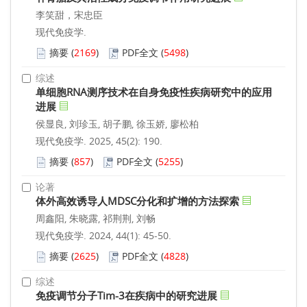
李笑甜，宋忠臣
现代免疫学.
摘要
(
2169
)
PDF全文
(
5498
)
综述
单细胞RNA测序技术在自身免疫性疾病研究中的应用
进展
侯显良, 刘珍玉, 胡子鹏, 徐玉娇, 廖松柏
现代免疫学. 2025, 45(2): 190.
摘要
(
857
)
PDF全文
(
5255
)
论著
体外高效诱导人MDSC分化和扩增的方法探索
周鑫阳, 朱晓露, 祁荆荆, 刘畅
现代免疫学. 2024, 44(1): 45-50.
摘要
(
2625
)
PDF全文
(
4828
)
综述
免疫调节分子Tim-3在疾病中的研究进展