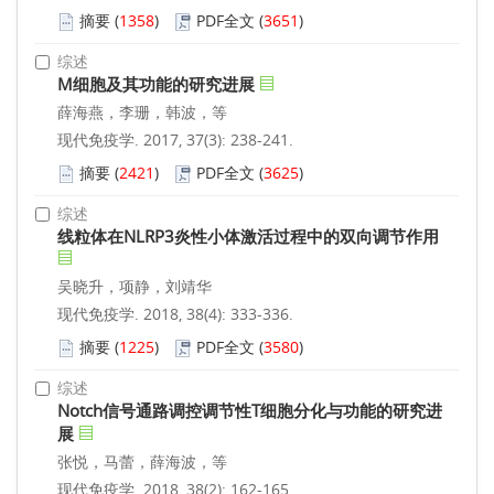
摘要
(
1358
)
PDF全文
(
3651
)
综述
M细胞及其功能的研究进展
薛海燕，李珊，韩波，等
现代免疫学. 2017, 37(3): 238-241.
摘要
(
2421
)
PDF全文
(
3625
)
综述
线粒体在NLRP3炎性小体激活过程中的双向调节作用
吴晓升，项静，刘靖华
现代免疫学. 2018, 38(4): 333-336.
摘要
(
1225
)
PDF全文
(
3580
)
综述
Notch信号通路调控调节性T细胞分化与功能的研究进
展
张悦，马蕾，薛海波，等
现代免疫学. 2018, 38(2): 162-165.