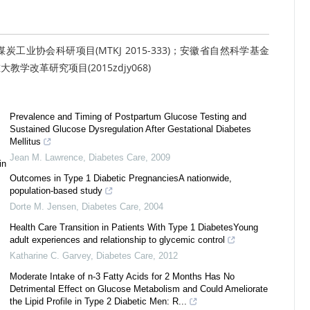
煤炭工业协会科研项目(MTKJ 2015-333)；安徽省自然科学基金
教学改革研究项目(2015zdjy068)
Prevalence and Timing of Postpartum Glucose Testing and
Sustained Glucose Dysregulation After Gestational Diabetes
Mellitus
Jean M. Lawrence
,
Diabetes Care
,
2009
in
Outcomes in Type 1 Diabetic PregnanciesA nationwide,
population-based study
Dorte M. Jensen
,
Diabetes Care
,
2004
Health Care Transition in Patients With Type 1 DiabetesYoung
adult experiences and relationship to glycemic control
Katharine C. Garvey
,
Diabetes Care
,
2012
Moderate Intake of n-3 Fatty Acids for 2 Months Has No
Detrimental Effect on Glucose Metabolism and Could Ameliorate
the Lipid Profile in Type 2 Diabetic Men: R...