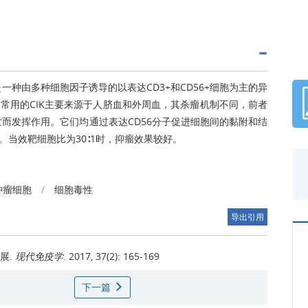
， CIK)是一种由多种细胞因子诱导的以表达CD3+和CD56+细胞为主的异
常用的CIK主要来源于人脐血和外周血，其杀瘤机制不同，前者
而发挥作用。它们均通过表达CD56分子促进细胞间的黏附和结
当效靶细胞比为30∶1时，抑瘤效果较好。
肿瘤细胞
/
细胞毒性
导出引用
展.
现代免疫学
. 2017, 37(2): 165-169
下一篇