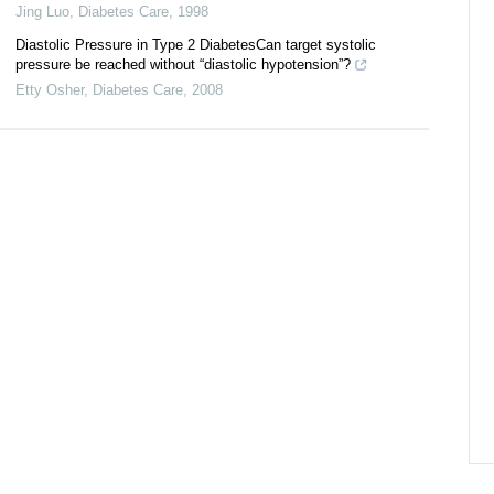
Jing Luo
,
Diabetes Care
,
1998
Diastolic Pressure in Type 2 DiabetesCan target systolic
pressure be reached without “diastolic hypotension”?
Etty Osher
,
Diabetes Care
,
2008