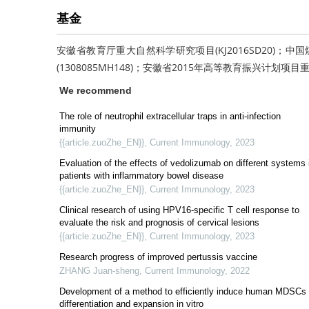
基金
安徽省教育厅重大自然科学研究项目(KJ2016SD20)；中国
(1308085MH148)；安徽省2015年高等教育振兴计划项目重大
We recommend
The role of neutrophil extracellular traps in anti-infection
immunity
{{article.zuoZhe_EN}}
,
Current Immunology
,
2023
Evaluation of the effects of vedolizumab on different systems 
patients with inflammatory bowel disease
{{article.zuoZhe_EN}}
,
Current Immunology
,
2023
Clinical research of using HPV16-specific T cell response to
evaluate the risk and prognosis of cervical lesions
{{article.zuoZhe_EN}}
,
Current Immunology
,
2023
Research progress of improved pertussis vaccine
ZHANG Juan-sheng
,
Current Immunology
,
2022
Development of a method to efficiently induce human MDSCs
differentiation and expansion in vitro