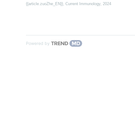
{{article.zuoZhe_EN}}
,
Current Immunology
,
2024
Powered by