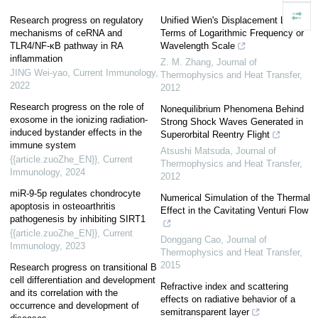
Research progress on regulatory
Unified Wien's Displacement Law in
mechanisms of ceRNA and
Terms of Logarithmic Frequency or
TLR4/NF-κB pathway in RA
Wavelength Scale
inflammation
Z. M. Zhang
,
Journal of
JING Wei-yao
,
Current Immunology
,
Thermophysics and Heat Transfer
,
2022
2012
Research progress on the role of
Nonequilibrium Phenomena Behind
exosome in the ionizing radiation-
Strong Shock Waves Generated in
induced bystander effects in the
Superorbital Reentry Flight
immune system
Atsushi Matsuda
,
Journal of
{{article.zuoZhe_EN}}
,
Current
Thermophysics and Heat Transfer
,
Immunology
,
2024
2012
miR-9-5p regulates chondrocyte
Numerical Simulation of the Thermal
apoptosis in osteoarthritis
Effect in the Cavitating Venturi Flow
pathogenesis by inhibiting SIRT1
{{article.zuoZhe_EN}}
,
Current
Donggang Cao
,
Journal of
Immunology
,
2023
Thermophysics and Heat Transfer
,
2015
Research progress on transitional B
cell differentiation and development
Refractive index and scattering
and its correlation with the
effects on radiative behavior of a
occurrence and development of
semitransparent layer