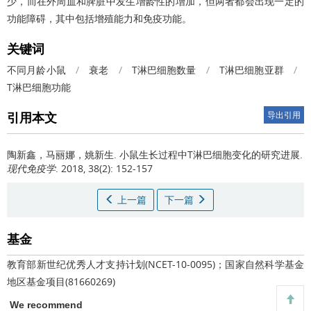
少，而在外周血和脾脏中发生增龄性的增加，但两者都会出现一定的
功能障碍，其中包括增殖能力和免疫功能。
关键词
不同月龄小鼠
/
衰老
/
T淋巴细胞数量
/
T淋巴细胞亚群
/
T淋巴细胞功能
引用本文
导出引用
陶新鑫，马丽娜，姚新生.
小鼠生长过程中T淋巴细胞变化的研究进展.
现代免疫学
. 2018, 38(2): 152-157
上一篇
下一篇
基金
教育部新世纪优秀人才支持计划(NCET-10-0095)；国家自然科学基金
地区基金项目(81660269)
We recommend